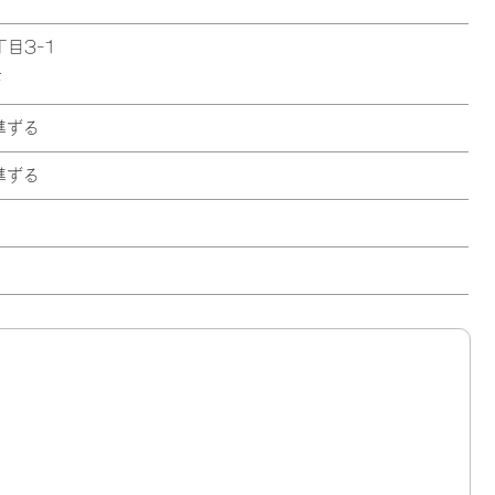
目3-1
F
準ずる
準ずる