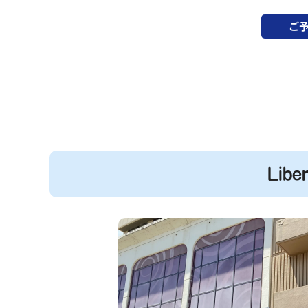
ご
Lib