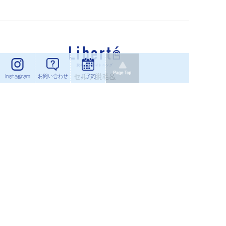
セルフ脱毛＆
instagram
お問い合わせ
ご予約
セルフホワイトニングサロン
Liberte（リベルテ）
利用規約
プライバシーポリシー
特定商取引法に基づく表示
フランチャイズ募集